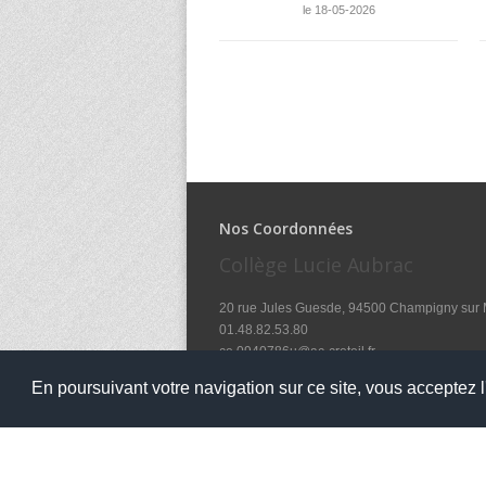
le 18-05-2026
Nos Coordonnées
Collège Lucie Aubrac
20 rue Jules Guesde, 94500 Champigny sur
01.48.82.53.80
ce.0940786u@ac-creteil.fr
En poursuivant votre navigation sur ce site, vous acceptez l'
Notre établissement accueille le public aux ho
8h à 12h et 13h30 à 16h45 - Lundi, Mardi, Je
8hoo à 12hoo - Mercredi / 8h à 12h et 13h30 