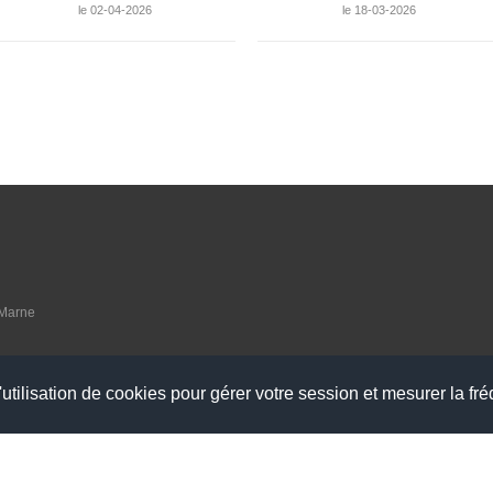
le 02-04-2026
le 18-03-2026
 Marne
utilisation de cookies pour gérer votre session et mesurer la fré
raires suivants :
udi
à 15h - Vendredi