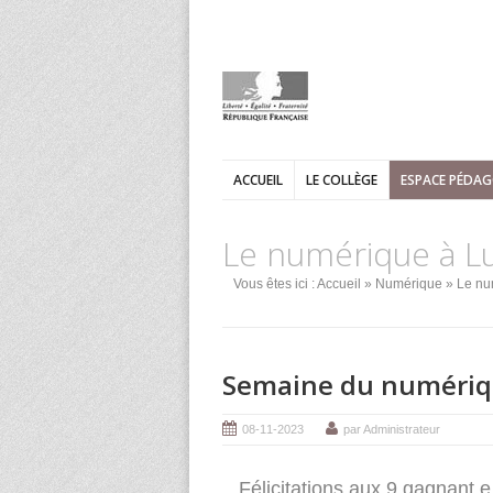
ACCUEIL
LE COLLÈGE
ESPACE PÉDA
Le numérique à L
Vous êtes ici :
Accueil
»
Numérique
» Le nu
Semaine du numériq
08-11-2023
par Administrateur
Félicitations aux 9 gagnant.