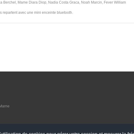
 Berchel, Mame Diara Diop, Nadia Costa Graca, Noah Marcin, Fever William
les repartent avec une mini enceinte bluetooth.
 Marne
raires suivants :