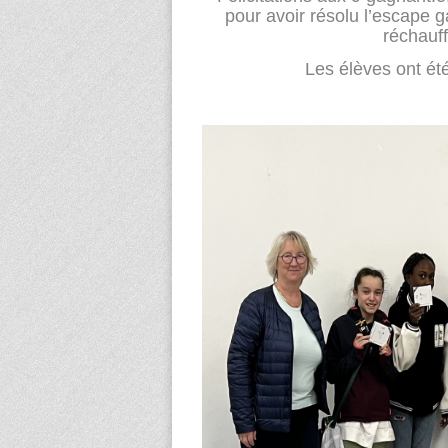
pour avoir résolu l’escape
réchauf
Les élèves ont ét