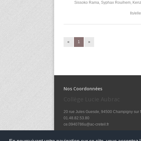
Sissoko Rama, Syphax Rouihem, Kenza
Ils/el
«
1
»
Nos Coordonnées
Collège Lucie Aubrac
20 rue Jules Guesde, 94500 Champigny sur
01.48.82.53.80
ce.0940786u@ac-creteil.fr
Notre établissement accueille le public aux ho