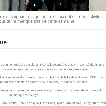
 enseignant.e.s qui ont mis l’accent sur des activités
tour du numérique lors de cette semaine.
que
s numériques, les enseignants du collège Lucie Aubrac ont repensé durant une
cours afin de proposer des activités purement numériques aux élèves.
vers selon les disciplines : Travail sur le CV et la lettre de motivation, QCM, quizz,
endu expérimental en vidéo ou sous caneva, utilisation de tablettes ...
à l'autonomie numérique des élèves a été proposé par monsieur Marion, référent
numérique du collège.
 Sara Fetouci, Camille Scaglia, Daria Garin, Ilyana Tarouansaid, Lenny Brule, Ra