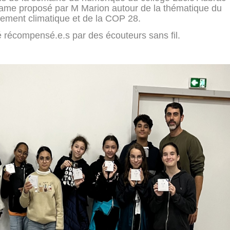
 game proposé par M Marion autour de la thématique du
fement climatique et de la COP 28.
é récompensé.e.s par des écouteurs sans fil.