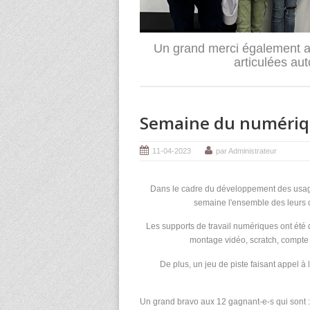
Un grand merci également aux
articulées au
Semaine du numéri
11-04-2023
par Administrateur
Dans le cadre du développement des usage
semaine l'ensemble des leurs 
Les supports de travail numériques ont été di
montage vidéo, scratch, compte r
De plus, un jeu de piste faisant appel 
Un grand bravo aux 12 gagnant-e-s qui sont :