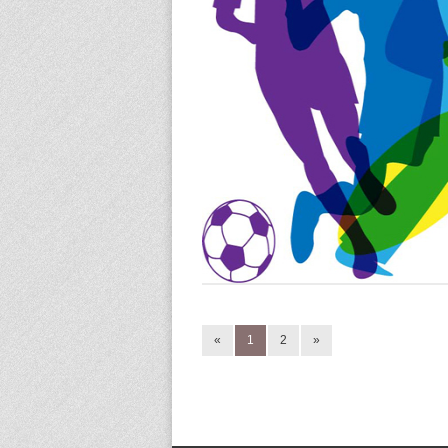
«
1
2
»