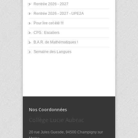
Rentrée 2026 - 2027
Rentrée 2026 - 2027 - UPE2A
Pour lire cet été !!!
CPS : Escaliers
B.A.R. de Mathématiques !
Semaine des Langues
Nos Coordonnées
Collège Lucie Aubrac
20 rue Jules Guesde, 94500 Champigny sur