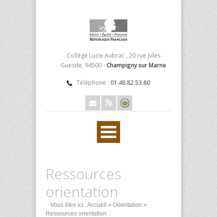
Collège Lucie Aubrac , 20 rue Jules
Guesde, 94500 -
Champigny sur Marne
Téléphone :
01.48.82.53.80
Ressources
orientation
Vous êtes ici :
Accueil
»
Orientation
»
Ressources orientation