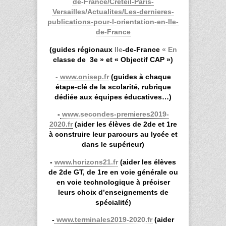
de-France/Creteil-Paris-
Versailles/Actualites/Les-dernieres-
publications-pour-l-orientation-en-Ile-
de-France
(guides régionaux
Ile
-de-France
« En
classe de 3e » et « Objectif CAP »)
-
www.onisep.fr
(guides à chaque
étape-clé de la scolarité, rubrique
dédiée aux équipes éducatives…)
-
www.secondes-premieres2019-
2020.fr
(aider les élèves de 2de et 1
re
à construire leur parcours au lycée et
dans le supérieur)
-
www.horizons21.fr
(aider les élèves
de 2de GT, de 1
re
en voie générale ou
en voie technologique à préciser
leurs choix d’enseignements de
spécialité)
-
www.terminales2019-2020.fr
(aider