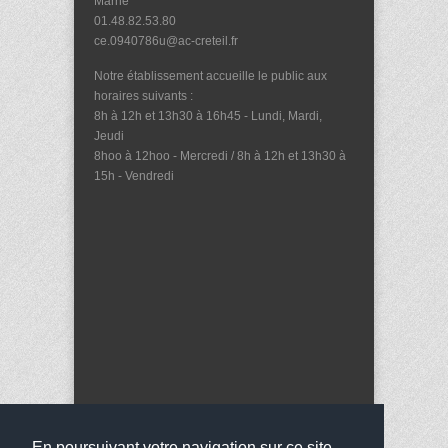
Marne
01.48.82.53.80
ce.0940786u@ac-creteil.fr
Notre établissement accueille le public aux
horaires suivants :
8h à 12h et 13h30 à 16h45 - Lundi, Mardi,
Jeudi
8hoo à 12hoo - Mercredi / 8h à 12h et 13h30 à
15h - Vendredi
En poursuivant votre navigation sur ce site,