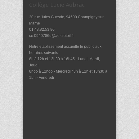
Collège Lucie Aubrac
20 rue Jules Guesde, 94500 Champigny sur
Marne
01.48.82.53.80
ce.0940786u@ac-creteil.fr
Notre établissement accueille le public aux
horaires suivants :
8h à 12h et 13h30 à 16h45 - Lundi, Mardi,
Jeudi
8hoo à 12hoo - Mercredi / 8h à 12h et 13h30 à
15h - Vendredi