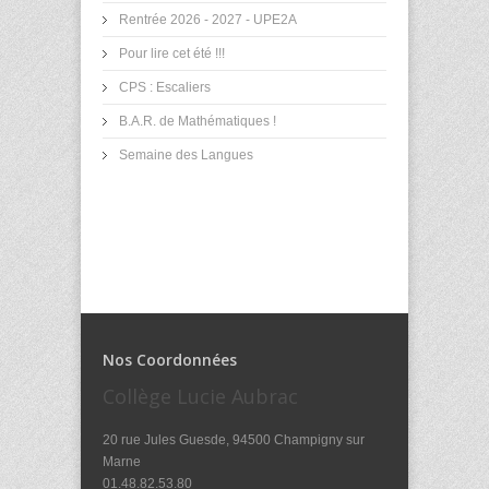
Rentrée 2026 - 2027 - UPE2A
Pour lire cet été !!!
CPS : Escaliers
B.A.R. de Mathématiques !
Semaine des Langues
Nos Coordonnées
Collège Lucie Aubrac
20 rue Jules Guesde, 94500 Champigny sur
Marne
01.48.82.53.80