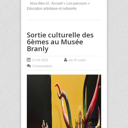
Vous êtes ici :
Accueil
»
Les parcours
»
Education artistique et culturelle
Sortie culturelle des
6èmes au Musée
Branly
11-04-2023
par M Lanier
Commentaires